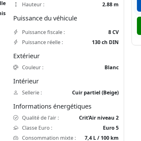
le
Hauteur :
2.88 m
mis
Puissance du véhicule
Puissance fiscale :
8 CV
Puissance réelle :
130 ch DIN
Extérieur
Couleur :
Blanc
Intérieur
Sellerie :
Cuir partiel (Beige)
Informations énergétiques
Qualité de l'air :
Crit’Air niveau 2
Classe Euro :
Euro 5
Consommation mixte :
7,4 L / 100 km