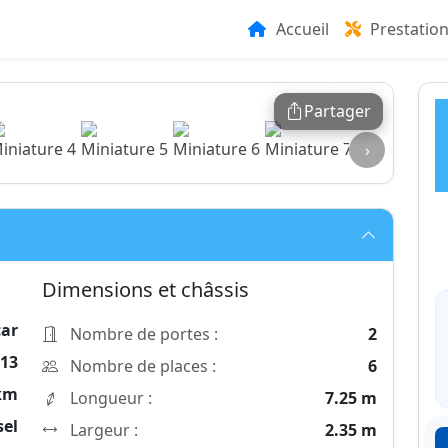
Accueil
Prestatio
Partager
›
Dimensions et châssis
ar
Nombre de portes :
2
013
Nombre de places :
6
 km
Longueur :
7.25 m
sel
Largeur :
2.35 m