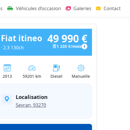
ns
Véhicules d’occasion
Galeries
Contact
49 990 €
Fiat itineo
1 235 €/mois
i
· 2.3 130ch
2013
59201 km
Diesel
Manuelle
Localisation
Sevran, 93270