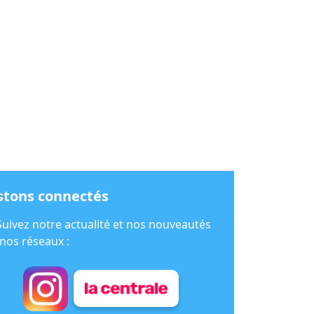
stons connectés
e
Suivez notre actualité et nos nouveautés
 nos réseaux :