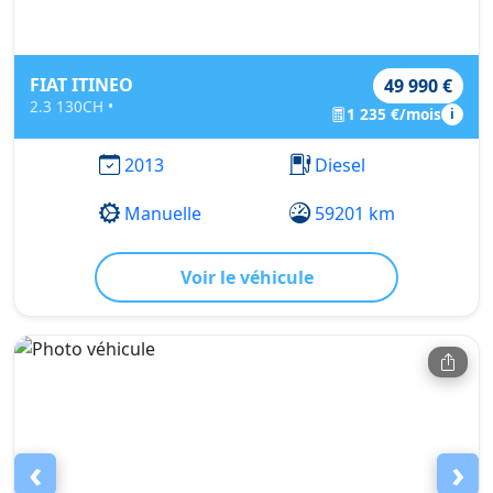
FIAT ITINEO
49 990 €
2.3 130CH •
1 235 €/mois
i
2013
Diesel
Manuelle
59201 km
Voir le véhicule
‹
›