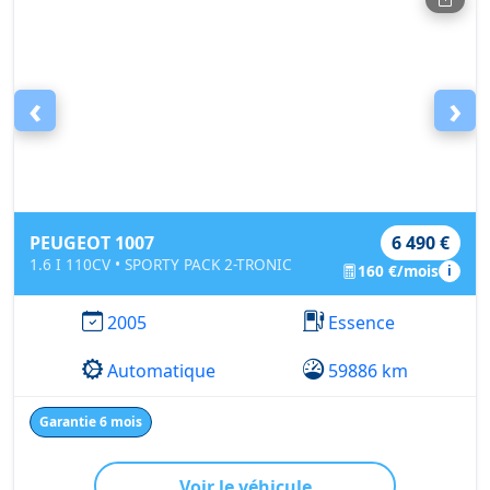
‹
›
PEUGEOT 1007
6 490 €
1.6 I 110CV • SPORTY PACK 2-TRONIC
160 €/mois
i
2005
Essence
Automatique
59886 km
Garantie 6 mois
Voir le véhicule