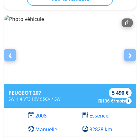
‹
›
PEUGEOT 207
5 490 €
SW 1.4 VTI 16V 95CV • SW
136 €/mois
i
2008
Essence
Manuelle
82828 km