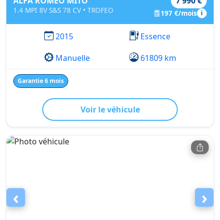
ALFA ROMEO MITO
7 990 €
1.4 MPI 8V S&S 78 CV • TROFEO
197 €/mois
i
2015
Essence
Manuelle
61809 km
Garantie 6 mois
Voir le véhicule
‹
›