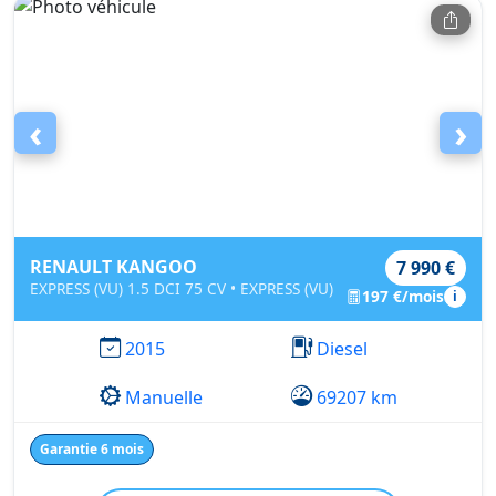
‹
›
RENAULT KANGOO
7 990 €
EXPRESS (VU) 1.5 DCI 75 CV • EXPRESS (VU)
197 €/mois
i
2015
Diesel
Manuelle
69207 km
Garantie 6 mois