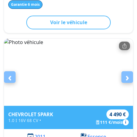
Garantie 6 mois
Voir le véhicule
‹
›
CHEVROLET SPARK
4 490 €
1.0 I 16V 68 CV •
111 €/mois
i
2011
Essence