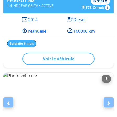
PEUGEOT 208
6 990 €
1.4 HDI FAP 68 CV • ACTIVE
173 €/mois
i
2014
Diesel
Manuelle
160000 km
Garantie 6 mois
Voir le véhicule
‹
›