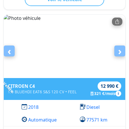
‹
›
Vendu
CITROEN C4
12 990 €
1.6 BLUEHDI EAT6 S&S 120 CV • FEEL
321 €/mois
i
2018
Diesel
Automatique
77571 km