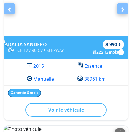
‹
›
Vendu
DACIA SANDERO
8 990 €
0.9 TCE 12V 90 CV • STEPWAY
222 €/mois
i
2015
Essence
Manuelle
38961 km
Garantie 6 mois
Voir le véhicule