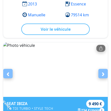
2013
Essence
Manuelle
79514 km
Voir le véhicule
‹
›
Vendu
SEAT IBIZA
9 490 €
1.6 TDI TURBO • STYLE TECH
234 €/mois
i