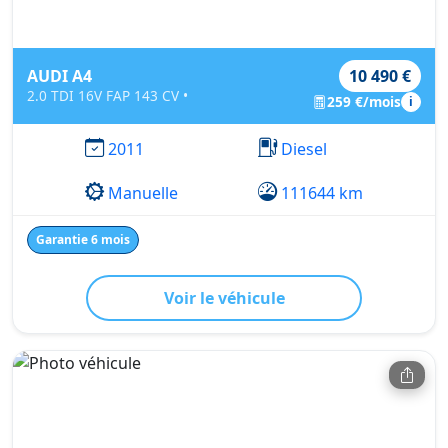
AUDI A4
10 490 €
2.0 TDI 16V FAP 143 CV •
259 €/mois
i
2011
Diesel
Manuelle
111644 km
Garantie 6 mois
Voir le véhicule