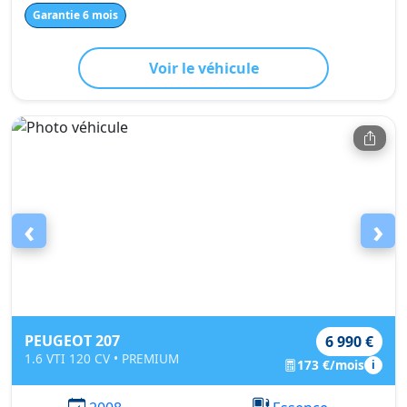
Garantie 6 mois
Voir le véhicule
‹
›
PEUGEOT 207
6 990 €
1.6 VTI 120 CV • PREMIUM
173 €/mois
i