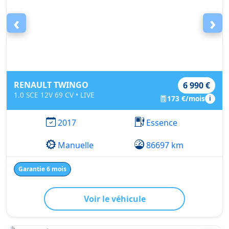
‹
›
RENAULT TWINGO
6 990 €
1.0 SCE 12V 69 CV • LIVE
173 €/mois
i
2017
Essence
Manuelle
86697 km
Garantie 6 mois
Voir le véhicule