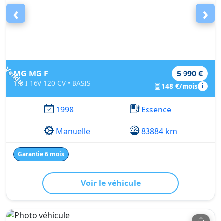
‹
›
Vendu
MG MG F
5 990 €
1.8 I 16V 120 CV • BASIS
148 €/mois
i
1998
Essence
Manuelle
83884 km
Garantie 6 mois
Voir le véhicule