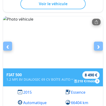
Voir le véhicule
‹
›
FIAT 500
8 490 €
1.2 MPI 8V DUALOGIC 69 CV BOîTE AUTO • SCHUMASHER
210 €/mois
i
2015
Essence
Automatique
66404 km