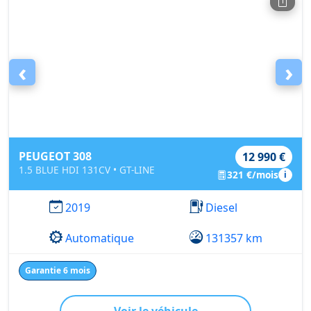
‹
›
PEUGEOT 308
12 990 €
1.5 BLUE HDI 131CV • GT-LINE
321 €/mois
i
2019
Diesel
Automatique
131357 km
Garantie 6 mois