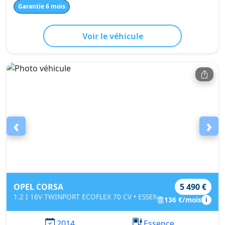
Garantie 6 mois
Voir le véhicule
‹
›
OPEL CORSA
5 490 €
1.2 I 16V TWINPORT ECOFLEX 70 CV • ESSENTIA
136 €/mois
i
2014
Essence