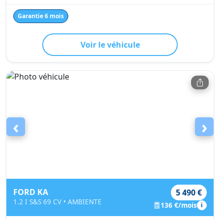
Garantie 6 mois
Voir le véhicule
‹
›
FORD KA
5 490 €
1.2 I S&S 69 CV • AMBIENTE
136 €/mois
i