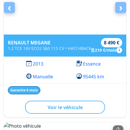
‹
›
RENAULT MEGANE
8 490 €
1.2 TCE 16V ECO2 S&S 115 CV • HATCHBACK
210 €/mois
i
2013
Essence
Manuelle
95445 km
Garantie 6 mois
Voir le véhicule