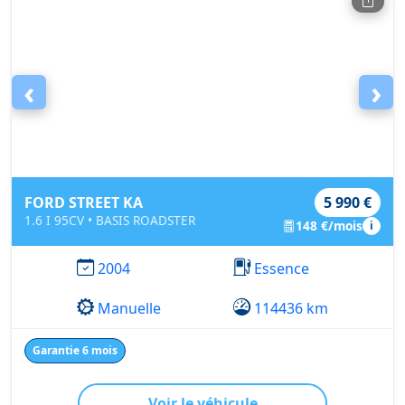
‹
›
FORD STREET KA
5 990 €
1.6 I 95CV • BASIS ROADSTER
148 €/mois
i
2004
Essence
Manuelle
114436 km
Garantie 6 mois
Voir le véhicule