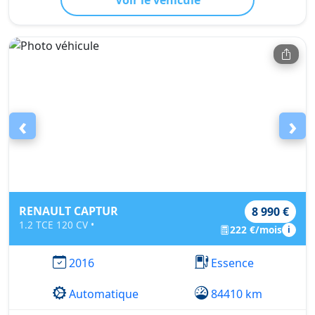
Voir le véhicule
‹
›
RENAULT CAPTUR
8 990 €
1.2 TCE 120 CV •
222 €/mois
i
2016
Essence
Automatique
84410 km