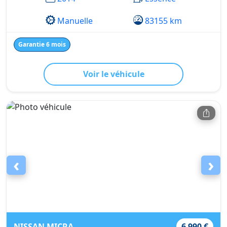
Manuelle
83155 km
Garantie 6 mois
Voir le véhicule
‹
›
NISSAN MICRA
6 990 €