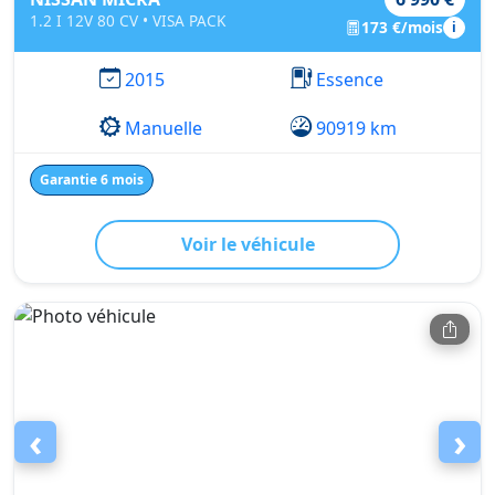
1.2 I 12V 80 CV • VISA PACK
173 €/mois
i
2015
Essence
Manuelle
90919 km
Garantie 6 mois
Voir le véhicule
‹
›