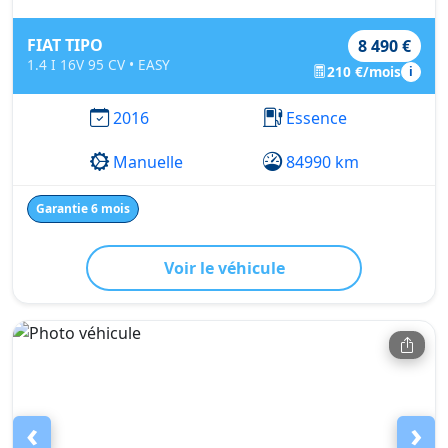
FIAT TIPO
8 490 €
1.4 I 16V 95 CV • EASY
210 €/mois
i
2016
Essence
Manuelle
84990 km
Garantie 6 mois
Voir le véhicule
‹
›