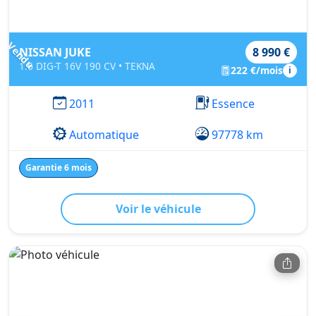
Vendu
NISSAN JUKE
8 990 €
1.6 DIG-T 16V 190 CV • TEKNA
222 €/mois
i
2011
Essence
Automatique
97778 km
Garantie 6 mois
Voir le véhicule