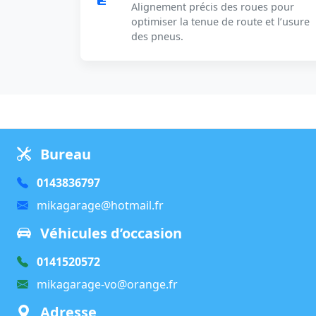
Alignement précis des roues pour
optimiser la tenue de route et l’usure
des pneus.
Bureau
0143836797
mikagarage@hotmail.fr
Véhicules d’occasion
0141520572
mikagarage-vo@orange.fr
Adresse